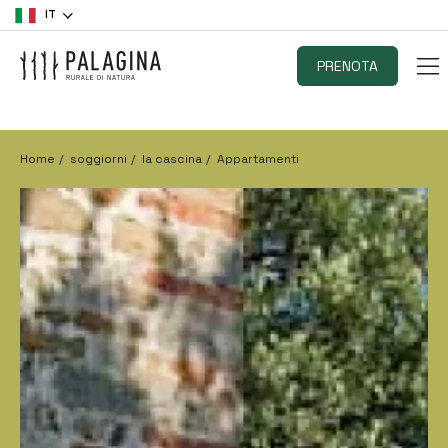
IT
PRENOTA
Home
soggiorni
la cascina
Appartamenti