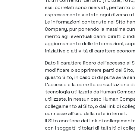
Tutti i contenuti del Sito (notizie, foto,
essi correlati sono riservati, pertanto
espressamente vietato ogni diverso ut
Le informazioni contenute nel Sito han
Company, pur ponendo la massima cura ne
merito agli eventuali danni diretti o in
aggiornamento delle informazioni, sopr
iniziative o attività di carattere econom
Dato il carattere libero dell’accesso al
modificare o sopprimere parti del Sito, p
questo Sito, in caso di disputa avrà semp
L’accesso e la corretta consultazione d
tecnologia utilizzata da Human Compan
utilizzate. In nessun caso Human Compan
collegamento al Sito, o dai link di coll
connesse all’uso della rete internet.
Il Sito contiene dei link di collegamento
con i soggetti titolari di tali siti di co