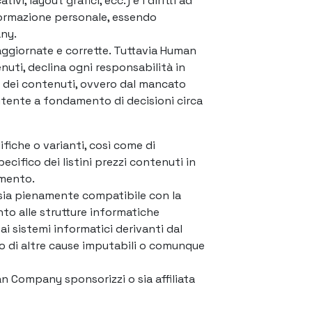
vi, layout grafici, ecc.) e i diritti ad
nformazione personale, essendo
any.
ggiornate e corrette. Tuttavia Human
uti, declina ogni responsabilità in
oni dei contenuti, ovvero dal mancato
utente a fondamento di decisioni circa
ifiche o varianti, così come di
pecifico dei listini prezzi contenuti in
rimento.
e sia pienamente compatibile con la
o alle strutture informatiche
i sistemi informatici derivanti dal
i o di altre cause imputabili o comunque
man Company sponsorizzi o sia affiliata