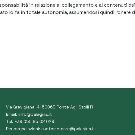
nsabilità in relazione al collegamento e ai contenuti dei si
egato lo fa in totale autonomia, assumendosi quindi l’onere 
Via Grevigiana, 4, 50063 Ponte Agli Stolli FI
Email:
info@palagina.it
Tel. +39 055 95 02 029
Per segnalazioni:
customercare@palagina.it