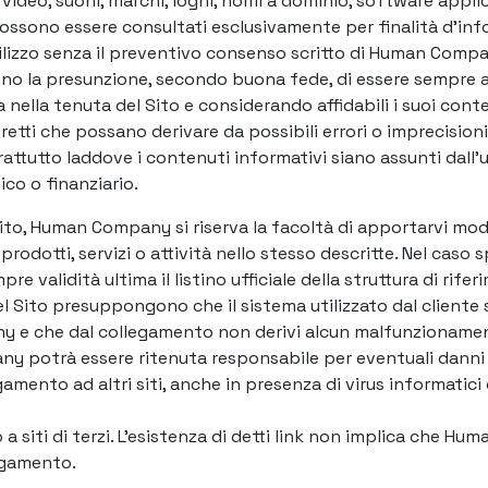
 video, suoni, marchi, loghi, nomi a dominio, software applicati
 possono essere consultati esclusivamente per finalità d’i
ilizzo senza il preventivo consenso scritto di Human Comp
no la presunzione, secondo buona fede, di essere sempre a
lla tenuta del Sito e considerando affidabili i suoi conten
diretti che possano derivare da possibili errori o imprecisi
attutto laddove i contenuti informativi siano assunti dall’
ico o finanziario.
 Sito, Human Company si riserva la facoltà di apportarvi mod
rodotti, servizi o attività nello stesso descritte. Nel caso s
re validità ultima il listino ufficiale della struttura di rife
el Sito presuppongono che il sistema utilizzato dal client
y e che dal collegamento non derivi alcun malfunzionament
y potrà essere ritenuta responsabile per eventuali danni a
egamento ad altri siti, anche in presenza di virus informatic
 a siti di terzi. L’esistenza di detti link non implica che Hu
llegamento.