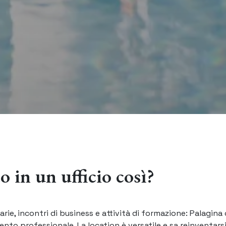
o in un ufficio così?
arie, incontri di business e attività di formazione: Palagina 
ento professionale. La location è versatile e sa reinventars