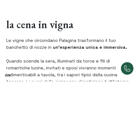
la cena in vigna
Le vigne che circondano Palagina trasformano il tuo
banchetto di nozze in
un’esperienza unica e immersiva.
Quando scende la sera, illuminati da torce e fili di
romantiche lucine, invitati e sposi vivranno momenti
indimenticabili a tavola, tra i sapori tipici della cucina
toscana e i suoni della campagna chiantigiana tutt’intorno.
il salone del boschetto